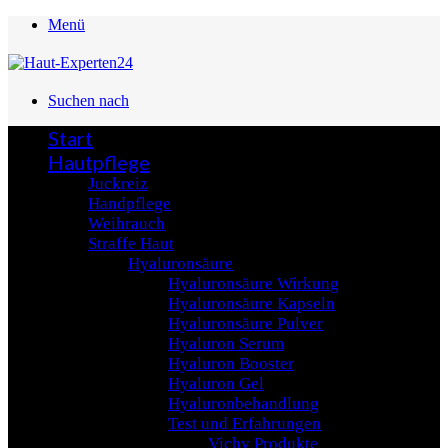
Menü
Suchen nach
Start
Hautpflege
Juckreiz
Handpflege
Weihrauch
Straffe Haut
Hyaluronsäure
Hyaluronsäure Wirkung
Hyaluronsäure Kapseln
Hyaluronsäure Pulver
Hyaluron Serum
Hyaluron Booster
Hyaluron Gel
Hyaluronbehandlung
Test und Erfahrungen
Vichy Produkte