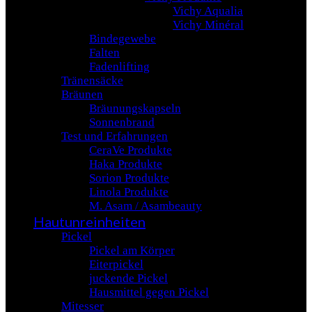
Vichy Aqualia
Vichy Minéral
Bindegewebe
Falten
Fadenlifting
Tränensäcke
Bräunen
Bräunungskapseln
Sonnenbrand
Test und Erfahrungen
CeraVe Produkte
Haka Produkte
Sorion Produkte
Linola Produkte
M. Asam / Asambeauty
Hautunreinheiten
Pickel
Pickel am Körper
Eiterpickel
juckende Pickel
Hausmittel gegen Pickel
Mitesser