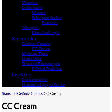
Vitamine
Infektionen
Warzen
Schuppenflechte
Psoriasis
Allergien
Kontaktallergie
Kosmetika
Getönte Cremes
CC Cream
Make up Tipps
Hautkleber
Test und Erfahrungen
L’Oréal Produkte
Insekten
Insektenstiche
Hausmittel gegen Stiche
Startseite
/
Getönte Cremes
/
CC Cream
CC Cream