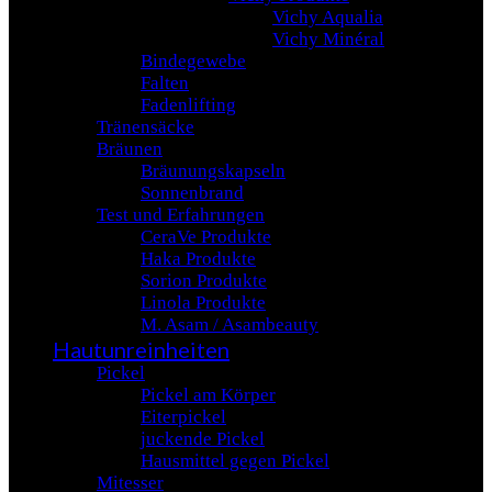
Vichy Aqualia
Vichy Minéral
Bindegewebe
Falten
Fadenlifting
Tränensäcke
Bräunen
Bräunungskapseln
Sonnenbrand
Test und Erfahrungen
CeraVe Produkte
Haka Produkte
Sorion Produkte
Linola Produkte
M. Asam / Asambeauty
Hautunreinheiten
Pickel
Pickel am Körper
Eiterpickel
juckende Pickel
Hausmittel gegen Pickel
Mitesser