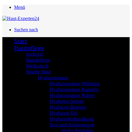
Menü
Suchen nach
Start
Hautpflege
Juckreiz
Handpflege
Weihrauch
Straffe Haut
Hyaluronsäure
Hyaluronsäure Wirkung
Hyaluronsäure Kapseln
Hyaluronsäure Pulver
Hyaluron Serum
Hyaluron Booster
Hyaluron Gel
Hyaluronbehandlung
Test und Erfahrungen
Vichy Produkte