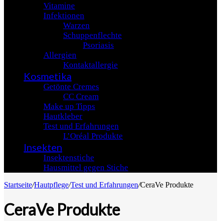
Vitamine
Infektionen
Warzen
Schuppenflechte
Psoriasis
Allergien
Kontaktallergie
Kosmetika
Getönte Cremes
CC Cream
Make up Tipps
Hautkleber
Test und Erfahrungen
L’Oréal Produkte
Insekten
Insektenstiche
Hausmittel gegen Stiche
Startseite
/
Hautpflege
/
Test und Erfahrungen
/
CeraVe Produkte
CeraVe Produkte