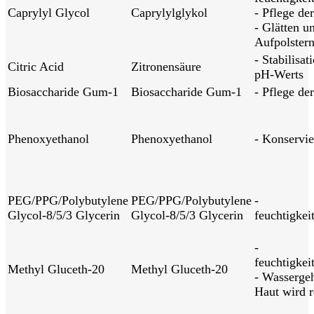
Caprylyl Glycol
Caprylylglykol
- Pflege de
- Glätten u
Aufpolstern
- Stabilisat
Citric Acid
Zitronensäure
pH-Werts
Biosaccharide Gum-1
Biosaccharide Gum-1
- Pflege de
Phenoxyethanol
Phenoxyethanol
- Konservie
PEG/PPG/Polybutylene
PEG/PPG/Polybutylene
-
Glycol-8/5/3 Glycerin
Glycol-8/5/3 Glycerin
feuchtigkei
-
feuchtigkei
Methyl Gluceth-20
Methyl Gluceth-20
- Wassergeh
Haut wird r