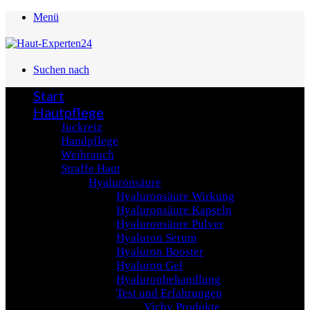
Menü
Suchen nach
Start
Hautpflege
Juckreiz
Handpflege
Weihrauch
Straffe Haut
Hyaluronsäure
Hyaluronsäure Wirkung
Hyaluronsäure Kapseln
Hyaluronsäure Pulver
Hyaluron Serum
Hyaluron Booster
Hyaluron Gel
Hyaluronbehandlung
Test und Erfahrungen
Vichy Produkte