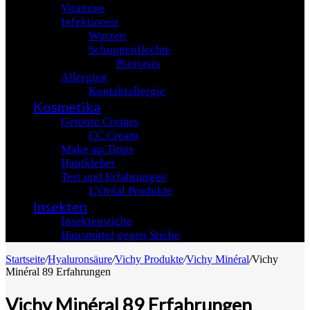
Vitamine
Infektionen
Warzen
Schuppenflechte
Psoriasis
Allergien
Kontaktallergie
Kosmetika
Getönte Cremes
CC Cream
Make up Tipps
Hautkleber
Test und Erfahrungen
L’Oréal Produkte
Insekten
Insektenstiche
Hausmittel gegen Stiche
Startseite
/
Hyaluronsäure
/
Vichy Produkte
/
Vichy Minéral
/
Vichy
Minéral 89 Erfahrungen
Vichy Minéral 89 Erfahrungen