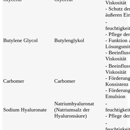
Viskosität
- Schutz de
äußeren Ein
-
feuchtigkei
- Pflege de
Butylene Glycol
Butylenglykol
- Funktion 
Lösungsmit
- Beeinflus
Viskosität
- Beeinflus
Viskosität
- Förderung
Carbomer
Carbomer
Konsistenz
- Förderung
Emulsion
Natriumhyaluronat
-
Sodium Hyaluronate
(Natriumsalz der
feuchtigkei
Hyaluronsäure)
- Pflege de
-
feuchtigkei