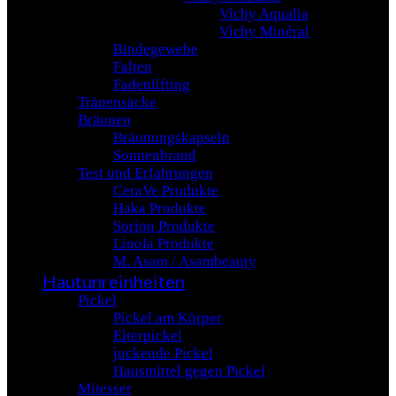
Vichy Aqualia
Vichy Minéral
Bindegewebe
Falten
Fadenlifting
Tränensäcke
Bräunen
Bräunungskapseln
Sonnenbrand
Test und Erfahrungen
CeraVe Produkte
Haka Produkte
Sorion Produkte
Linola Produkte
M. Asam / Asambeauty
Hautunreinheiten
Pickel
Pickel am Körper
Eiterpickel
juckende Pickel
Hausmittel gegen Pickel
Mitesser