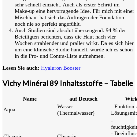
sehr schnell einzieht. Auch als erster Schritt im
Make-up eine hervorragende Idee. Für mich mit einer
Mischhaut hat sich das Auftragen der Foundation
noch nie so perfekt angefühlt.
Auch Studien sind absolut überzeugend: 94 % der
Beteiligten berichten, dass die Haut nach vier
Wochen strahlender und praller wirkt. Da es sich hier
um eine klinische Studie handelt, würde ich es schon
in die Pro- und Contra-Liste aufnehmen.
Lesen Sie auch:
Hyaluron Booster
Vichy Minéral 89 Inhaltsstoffe – Tabelle
Name
auf Deutsch
Wir
Wasser
- Funktion 
Aqua
(Thermalwasser)
Lösungsmit
-
feuchtigkei
- Beeinflus
Glycerin
Glycerin