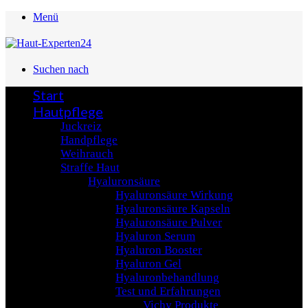
Menü
Suchen nach
Start
Hautpflege
Juckreiz
Handpflege
Weihrauch
Straffe Haut
Hyaluronsäure
Hyaluronsäure Wirkung
Hyaluronsäure Kapseln
Hyaluronsäure Pulver
Hyaluron Serum
Hyaluron Booster
Hyaluron Gel
Hyaluronbehandlung
Test und Erfahrungen
Vichy Produkte