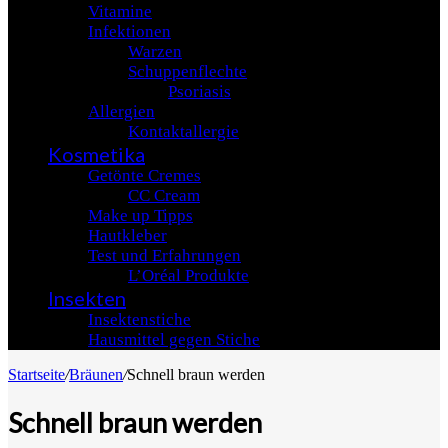
Vitamine
Infektionen
Warzen
Schuppenflechte
Psoriasis
Allergien
Kontaktallergie
Kosmetika
Getönte Cremes
CC Cream
Make up Tipps
Hautkleber
Test und Erfahrungen
L’Oréal Produkte
Insekten
Insektenstiche
Hausmittel gegen Stiche
Startseite
/
Bräunen
/
Schnell braun werden
Schnell braun werden