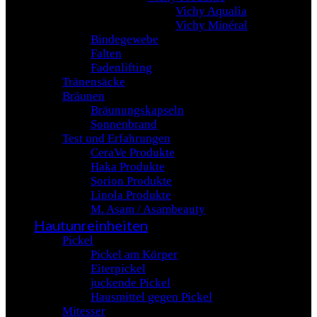
Vichy Aqualia
Vichy Minéral
Bindegewebe
Falten
Fadenlifting
Tränensäcke
Bräunen
Bräunungskapseln
Sonnenbrand
Test und Erfahrungen
CeraVe Produkte
Haka Produkte
Sorion Produkte
Linola Produkte
M. Asam / Asambeauty
Hautunreinheiten
Pickel
Pickel am Körper
Eiterpickel
juckende Pickel
Hausmittel gegen Pickel
Mitesser