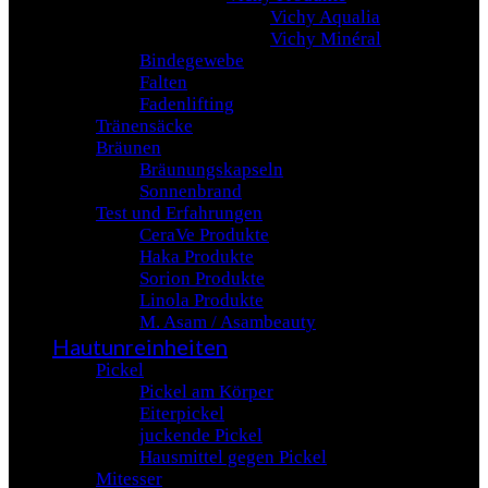
Vichy Aqualia
Vichy Minéral
Bindegewebe
Falten
Fadenlifting
Tränensäcke
Bräunen
Bräunungskapseln
Sonnenbrand
Test und Erfahrungen
CeraVe Produkte
Haka Produkte
Sorion Produkte
Linola Produkte
M. Asam / Asambeauty
Hautunreinheiten
Pickel
Pickel am Körper
Eiterpickel
juckende Pickel
Hausmittel gegen Pickel
Mitesser