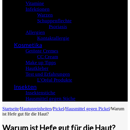
Vitamine
Infektionen
Warzen
Schuppenflechte
Psoriasis
Allergien
Kontaktallergie
Kosmetika
Getönte Cremes
CC Cream
Make up Tipps
Hautkleber
Test und Erfahrungen
L’Oréal Produkte
Insekten
Insektenstiche
Hausmittel gegen Stiche
Startseite
/
Hautunreinheiten
/
Pickel
/
Hausmittel gegen Pickel
/
Warum
ist Hefe gut für die Haut?
Warum ist Hefe gut für die Haut?