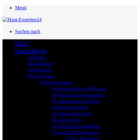
Menü
Suchen nach
Start
Hautpflege
Juckreiz
Handpflege
Weihrauch
Straffe Haut
Hyaluronsäure
Hyaluronsäure Wirkung
Hyaluronsäure Kapseln
Hyaluronsäure Pulver
Hyaluron Serum
Hyaluron Booster
Hyaluron Gel
Hyaluronbehandlung
Test und Erfahrungen
Vichy Produkte