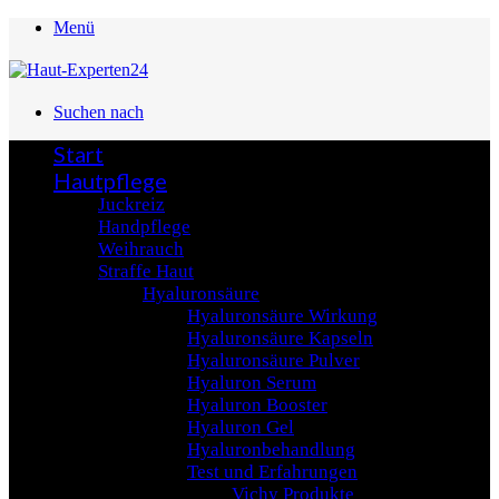
Menü
Suchen nach
Start
Hautpflege
Juckreiz
Handpflege
Weihrauch
Straffe Haut
Hyaluronsäure
Hyaluronsäure Wirkung
Hyaluronsäure Kapseln
Hyaluronsäure Pulver
Hyaluron Serum
Hyaluron Booster
Hyaluron Gel
Hyaluronbehandlung
Test und Erfahrungen
Vichy Produkte