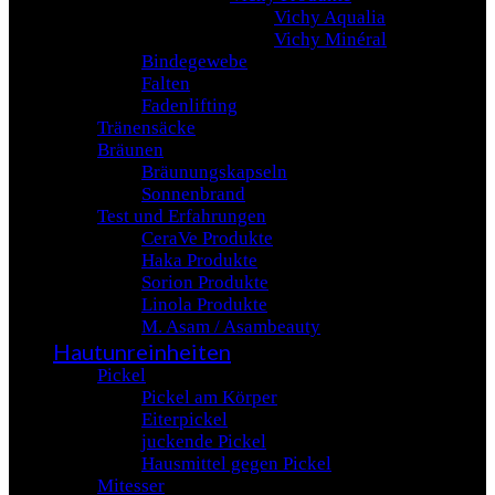
Vichy Aqualia
Vichy Minéral
Bindegewebe
Falten
Fadenlifting
Tränensäcke
Bräunen
Bräunungskapseln
Sonnenbrand
Test und Erfahrungen
CeraVe Produkte
Haka Produkte
Sorion Produkte
Linola Produkte
M. Asam / Asambeauty
Hautunreinheiten
Pickel
Pickel am Körper
Eiterpickel
juckende Pickel
Hausmittel gegen Pickel
Mitesser