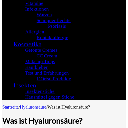
Vitamine
Infektionen
Warzen
Schuppenflechte
Psoriasis
Allergien
Kontaktallergie
Kosmetika
Getönte Cremes
CC Cream
Make up Tipps
Hautkleber
Test und Erfahrungen
L’Oréal Produkte
Insekten
Insektenstiche
Hausmittel gegen Stiche
Startseite
/
Hyaluronsäure
/
Was ist Hyaluronsäure?
Was ist Hyaluronsäure?