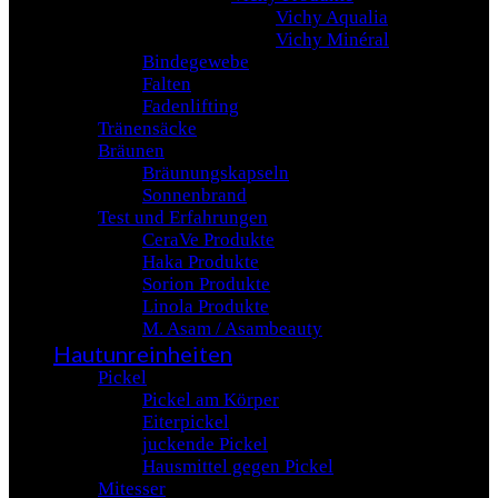
Vichy Aqualia
Vichy Minéral
Bindegewebe
Falten
Fadenlifting
Tränensäcke
Bräunen
Bräunungskapseln
Sonnenbrand
Test und Erfahrungen
CeraVe Produkte
Haka Produkte
Sorion Produkte
Linola Produkte
M. Asam / Asambeauty
Hautunreinheiten
Pickel
Pickel am Körper
Eiterpickel
juckende Pickel
Hausmittel gegen Pickel
Mitesser