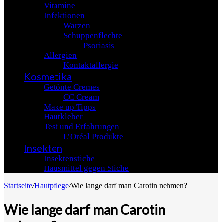
Vitamine
Infektionen
Warzen
Schuppenflechte
Psoriasis
Allergien
Kontaktallergie
Kosmetika
Getönte Cremes
CC Cream
Make up Tipps
Hautkleber
Test und Erfahrungen
L’Oréal Produkte
Insekten
Insektenstiche
Hausmittel gegen Stiche
Startseite
/
Hautpflege
/
Wie lange darf man Carotin nehmen?
Wie lange darf man Carotin