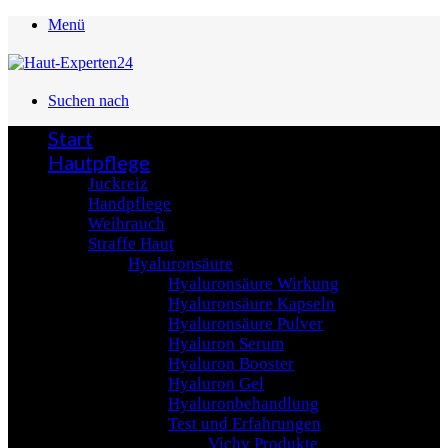
Menü
Suchen nach
Start
Hautpflege
Juckreiz
Handpflege
Weihrauch
Straffe Haut
Hyaluronsäure
Hyaluronsäure Wirkung
Hyaluronsäure Kapseln
Hyaluronsäure Pulver
Hyaluron Serum
Hyaluron Booster
Hyaluron Gel
Hyaluronbehandlung
Test und Erfahrungen
Vichy Produkte