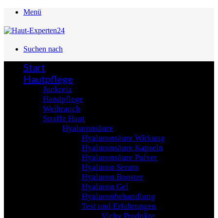
Menü
Suchen nach
Start
Hautpflege
Juckreiz
Handpflege
Weihrauch
Straffe Haut
Hyaluronsäure
Hyaluronsäure Wirkung
Hyaluronsäure Kapseln
Hyaluronsäure Pulver
Hyaluron Serum
Hyaluron Booster
Hyaluron Gel
Hyaluronbehandlung
Test und Erfahrungen
Vichy Produkte