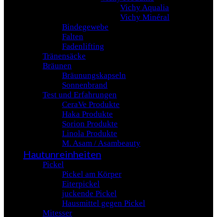
Vichy Aqualia
Vichy Minéral
Bindegewebe
Falten
Fadenlifting
Tränensäcke
Bräunen
Bräunungskapseln
Sonnenbrand
Test und Erfahrungen
CeraVe Produkte
Haka Produkte
Sorion Produkte
Linola Produkte
M. Asam / Asambeauty
Hautunreinheiten
Pickel
Pickel am Körper
Eiterpickel
juckende Pickel
Hausmittel gegen Pickel
Mitesser