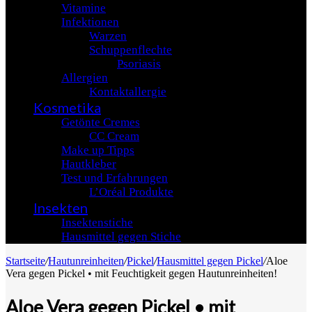
Vitamine
Infektionen
Warzen
Schuppenflechte
Psoriasis
Allergien
Kontaktallergie
Kosmetika
Getönte Cremes
CC Cream
Make up Tipps
Hautkleber
Test und Erfahrungen
L’Oréal Produkte
Insekten
Insektenstiche
Hausmittel gegen Stiche
Startseite
/
Hautunreinheiten
/
Pickel
/
Hausmittel gegen Pickel
/
Aloe
Vera gegen Pickel • mit Feuchtigkeit gegen Hautunreinheiten!
Aloe Vera gegen Pickel • mit