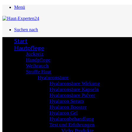
Menü
Suchen nach
Start
Hautpflege
Juckreiz
Handpflege
Weihrauch
Straffe Haut
Hyaluronsäure
Hyaluronsäure Wirkung
Hyaluronsäure Kapseln
Hyaluronsäure Pulver
Hyaluron Serum
Hyaluron Booster
Hyaluron Gel
Hyaluronbehandlung
Test und Erfahrungen
Vichy Produkte