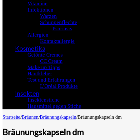
Vitamine
Infektionen
Warzen
Schuppenflechte
Psoriasis
Allergien
Kontaktallergie
Kosmetika
Getönte Cremes
CC Cream
Make up Tipps
Hautkleber
Test und Erfahrungen
L’Oréal Produkte
Insekten
Insektenstiche
Hausmittel gegen Stiche
Startseite
/
Bräunen
/
Bräunungskapseln
/
Bräunungskapseln dm
Bräunungskapseln dm