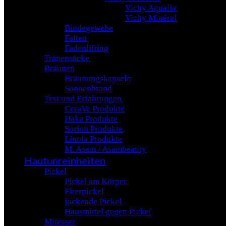
Vichy Aqualia
Vichy Minéral
Bindegewebe
Falten
Fadenlifting
Tränensäcke
Bräunen
Bräunungskapseln
Sonnenbrand
Test und Erfahrungen
CeraVe Produkte
Haka Produkte
Sorion Produkte
Linola Produkte
M. Asam / Asambeauty
Hautunreinheiten
Pickel
Pickel am Körper
Eiterpickel
juckende Pickel
Hausmittel gegen Pickel
Mitesser