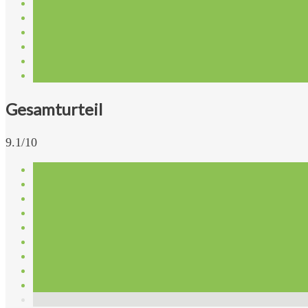
Gesamturteil
9.1/10