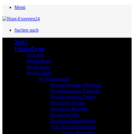
Menü
Suchen nach
Start
Hautpflege
Juckreiz
Handpflege
Weihrauch
Straffe Haut
Hyaluronsäure
Hyaluronsäure Wirkung
Hyaluronsäure Kapseln
Hyaluronsäure Pulver
Hyaluron Serum
Hyaluron Booster
Hyaluron Gel
Hyaluronbehandlung
Test und Erfahrungen
Vichy Produkte