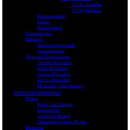
Vichy Aqualia
Vichy Minéral
Bindegewebe
Falten
Fadenlifting
Tränensäcke
Bräunen
Bräunungskapseln
Sonnenbrand
Test und Erfahrungen
CeraVe Produkte
Haka Produkte
Sorion Produkte
Linola Produkte
M. Asam / Asambeauty
Hautunreinheiten
Pickel
Pickel am Körper
Eiterpickel
juckende Pickel
Hausmittel gegen Pickel
Mitesser