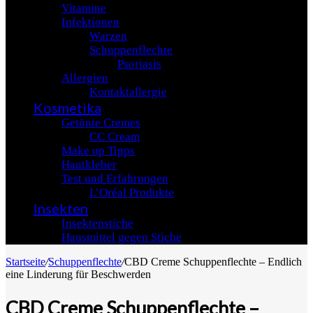
Vitamine
Infektionen
Warzen
Schuppenflechte
Psoriasis
Allergien
Kontaktallergie
Kosmetika
Getönte Cremes
CC Cream
Make up Tipps
Hautkleber
Test und Erfahrungen
L’Oréal Produkte
Insekten
Insektenstiche
Hausmittel gegen Stiche
Startseite
/
Schuppenflechte
/
CBD Creme Schuppenflechte – Endlich
eine Linderung für Beschwerden
CBD Creme Schuppenflechte –