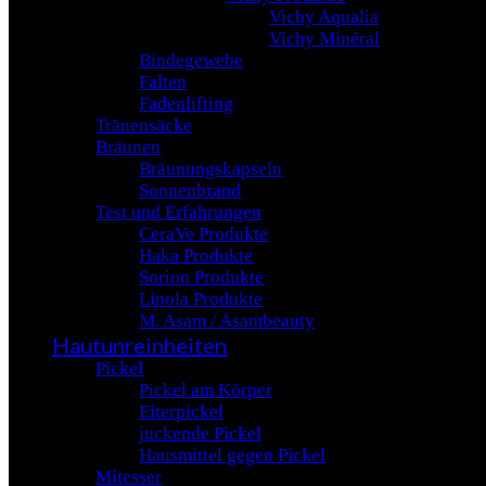
Vichy Aqualia
Vichy Minéral
Bindegewebe
Falten
Fadenlifting
Tränensäcke
Bräunen
Bräunungskapseln
Sonnenbrand
Test und Erfahrungen
CeraVe Produkte
Haka Produkte
Sorion Produkte
Linola Produkte
M. Asam / Asambeauty
Hautunreinheiten
Pickel
Pickel am Körper
Eiterpickel
juckende Pickel
Hausmittel gegen Pickel
Mitesser