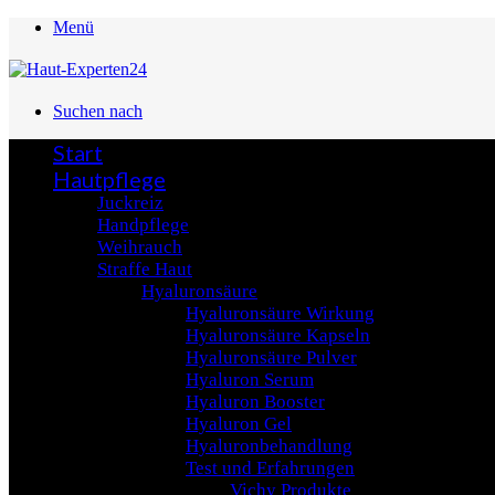
Menü
Suchen nach
Start
Hautpflege
Juckreiz
Handpflege
Weihrauch
Straffe Haut
Hyaluronsäure
Hyaluronsäure Wirkung
Hyaluronsäure Kapseln
Hyaluronsäure Pulver
Hyaluron Serum
Hyaluron Booster
Hyaluron Gel
Hyaluronbehandlung
Test und Erfahrungen
Vichy Produkte