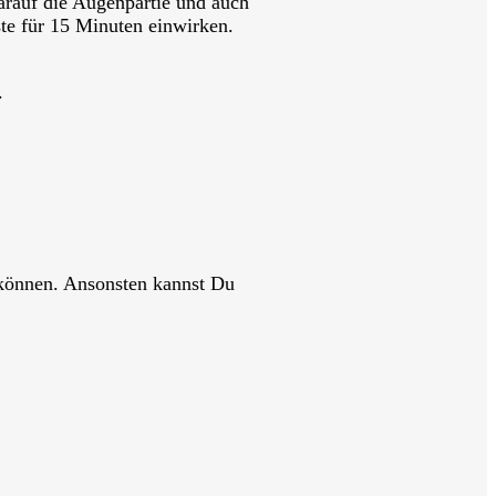
arauf die Augenpartie und auch
ste für 15 Minuten einwirken.
.
 können. Ansonsten kannst Du