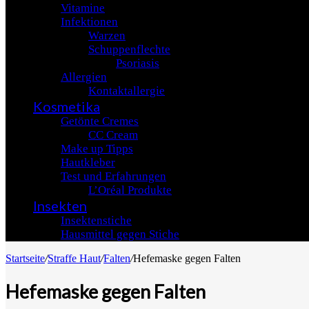
Vitamine
Infektionen
Warzen
Schuppenflechte
Psoriasis
Allergien
Kontaktallergie
Kosmetika
Getönte Cremes
CC Cream
Make up Tipps
Hautkleber
Test und Erfahrungen
L’Oréal Produkte
Insekten
Insektenstiche
Hausmittel gegen Stiche
Startseite
/
Straffe Haut
/
Falten
/
Hefemaske gegen Falten
Hefemaske gegen Falten