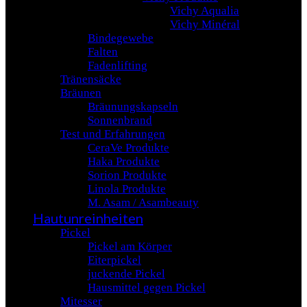
Vichy Aqualia
Vichy Minéral
Bindegewebe
Falten
Fadenlifting
Tränensäcke
Bräunen
Bräunungskapseln
Sonnenbrand
Test und Erfahrungen
CeraVe Produkte
Haka Produkte
Sorion Produkte
Linola Produkte
M. Asam / Asambeauty
Hautunreinheiten
Pickel
Pickel am Körper
Eiterpickel
juckende Pickel
Hausmittel gegen Pickel
Mitesser