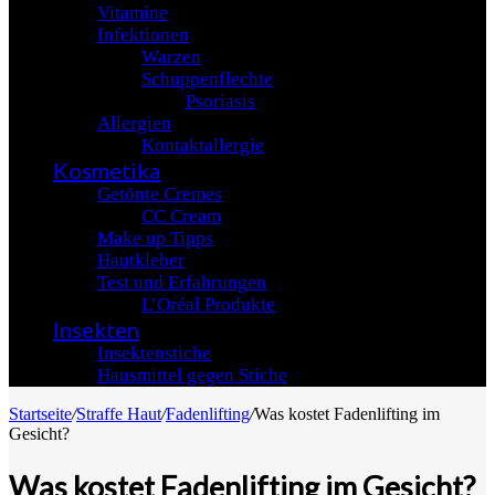
Vitamine
Infektionen
Warzen
Schuppenflechte
Psoriasis
Allergien
Kontaktallergie
Kosmetika
Getönte Cremes
CC Cream
Make up Tipps
Hautkleber
Test und Erfahrungen
L’Oréal Produkte
Insekten
Insektenstiche
Hausmittel gegen Stiche
Startseite
/
Straffe Haut
/
Fadenlifting
/
Was kostet Fadenlifting im
Gesicht?
Was kostet Fadenlifting im Gesicht?