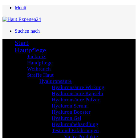
Menü
Suchen nach
Start
Hautpflege
Juckreiz
Handpflege
Weihrauch
Straffe Haut
Hyaluronsäure
Hyaluronsäure Wirkung
Hyaluronsäure Kapseln
Hyaluronsäure Pulver
Hyaluron Serum
Hyaluron Booster
Hyaluron Gel
Hyaluronbehandlung
Test und Erfahrungen
Vichy Produkte