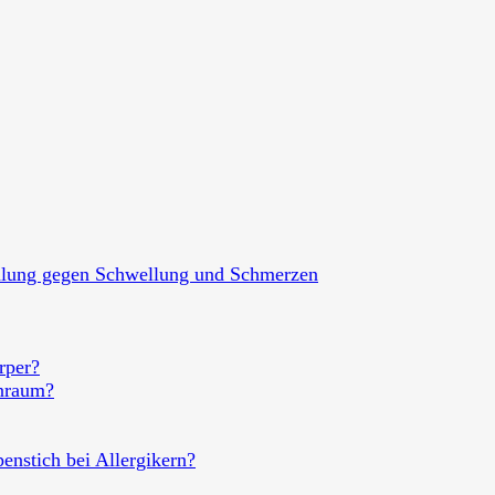
hlung gegen Schwellung und Schmerzen
rper?
nraum?
enstich bei Allergikern?