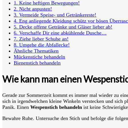
1. Keine heftigen Bewegungen!
2. Nicht anpusten!
3. Vermeide Speise- und Getränkereste!
4. Eng anliegende Kleidung schütz vor bösen Überras
5. Decke offene Getränke und Gläser lieber ab!
6. Verschaffe Dir eine abkühlende Dusche…
7. Ziehe lieber Schuhe an!
8. Umgehe die Abfallecke!
Ähnliche Thematiken
Mückenstiche behandeln
Bienenstich behandeln
Wie kann man einen Wespensti
Gerade zur Sommerzeit kommt es immer mal wieder zu ein
sich in irgendwelchen kleine Winkeln verstecken und sich p
Panik. Einen
Wespenstich behandeln
ist keine Schwierigke
Bewahre Ruhe. Untersuche den Stich und befolge die folgend