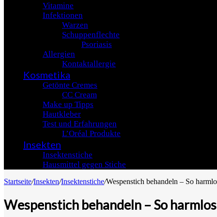
Vitamine
Infektionen
Warzen
Schuppenflechte
Psoriasis
Allergien
Kontaktallergie
Kosmetika
Getönte Cremes
CC Cream
Make up Tipps
Hautkleber
Test und Erfahrungen
L’Oréal Produkte
Insekten
Insektenstiche
Hausmittel gegen Stiche
Startseite
/
Insekten
/
Insektenstiche
/
Wespenstich behandeln – So harmlos 
Wespenstich behandeln – So harmlos i