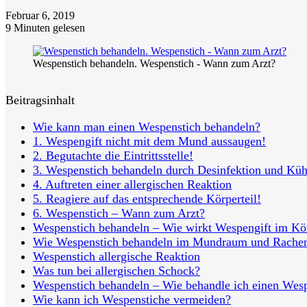
Februar 6, 2019
9 Minuten gelesen
Wespenstich behandeln. Wespenstich - Wann zum Arzt?
Beitragsinhalt
Wie kann man einen Wespenstich behandeln?
1. Wespengift nicht mit dem Mund aussaugen!
2. Begutachte die Eintrittsstelle!
3. Wespenstich behandeln durch Desinfektion und Kü
4. Auftreten einer allergischen Reaktion
5. Reagiere auf das entsprechende Körperteil!
6. Wespenstich – Wann zum Arzt?
Wespenstich behandeln – Wie wirkt Wespengift im Kö
Wie Wespenstich behandeln im Mundraum und Rache
Wespenstich allergische Reaktion
Was tun bei allergischen Schock?
Wespenstich behandeln – Wie behandle ich einen Wesp
Wie kann ich Wespenstiche vermeiden?