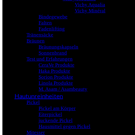
Vichy Aqualia
Vichy Minéral
Bindegewebe
Falten
Fadenlifting
Tränensäcke
Bräunen
Bräunungskapseln
Sonnenbrand
Test und Erfahrungen
CeraVe Produkte
Haka Produkte
Sorion Produkte
Linola Produkte
M. Asam / Asambeauty
Hautunreinheiten
Pickel
Pickel am Körper
Eiterpickel
juckende Pickel
Hausmittel gegen Pickel
Mitesser