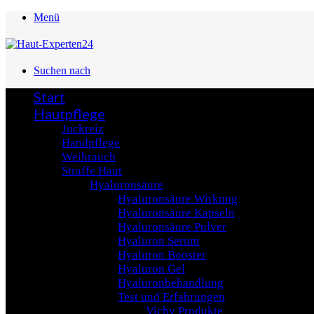
Menü
Suchen nach
Start
Hautpflege
Juckreiz
Handpflege
Weihrauch
Straffe Haut
Hyaluronsäure
Hyaluronsäure Wirkung
Hyaluronsäure Kapseln
Hyaluronsäure Pulver
Hyaluron Serum
Hyaluron Booster
Hyaluron Gel
Hyaluronbehandlung
Test und Erfahrungen
Vichy Produkte