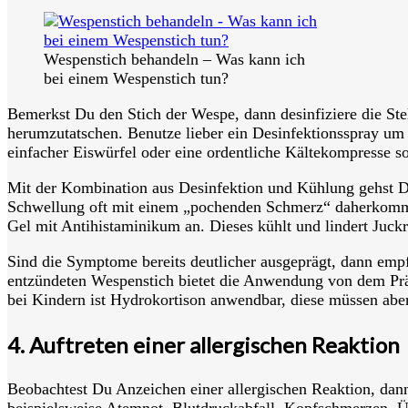
Wespenstich behandeln – Was kann ich
bei einem Wespenstich tun?
Bemerkst Du den Stich der Wespe, dann desinfiziere die Ste
herumzutatschen. Benutze lieber ein Desinfektionsspray um
einfacher Eiswürfel oder eine ordentliche Kältekompresse sol
Mit der Kombination aus Desinfektion und Kühlung gehst 
Schwellung oft mit einem „pochenden Schmerz“ daherkommt.
Gel mit Antihistaminikum an. Dieses kühlt und lindert Juck
Sind die Symptome bereits deutlicher ausgeprägt, dann emp
entzündeten Wespenstich bietet die Anwendung von dem Präp
bei Kindern ist Hydrokortison anwendbar, diese müssen aber 
4. Auftreten einer allergischen Reaktion
Beobachtest Du Anzeichen einer allergischen Reaktion, dann
beispielsweise Atemnot, Blutdruckabfall, Kopfschmerzen, Üb