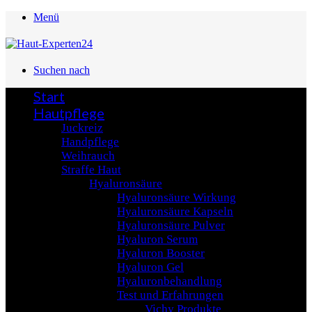
Menü
Suchen nach
Start
Hautpflege
Juckreiz
Handpflege
Weihrauch
Straffe Haut
Hyaluronsäure
Hyaluronsäure Wirkung
Hyaluronsäure Kapseln
Hyaluronsäure Pulver
Hyaluron Serum
Hyaluron Booster
Hyaluron Gel
Hyaluronbehandlung
Test und Erfahrungen
Vichy Produkte