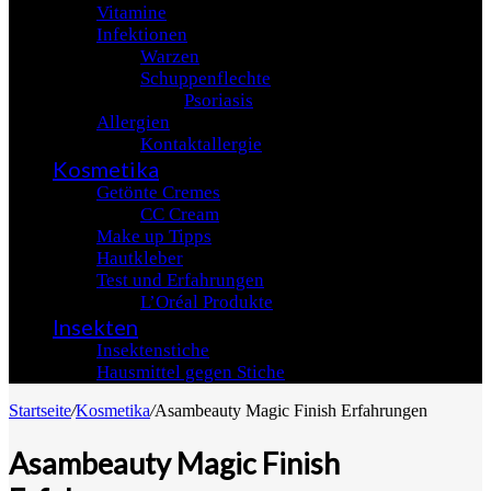
Vitamine
Infektionen
Warzen
Schuppenflechte
Psoriasis
Allergien
Kontaktallergie
Kosmetika
Getönte Cremes
CC Cream
Make up Tipps
Hautkleber
Test und Erfahrungen
L’Oréal Produkte
Insekten
Insektenstiche
Hausmittel gegen Stiche
Startseite
/
Kosmetika
/
Asambeauty Magic Finish Erfahrungen
Asambeauty Magic Finish