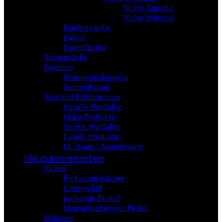
Vichy Aqualia
Vichy Minéral
Bindegewebe
Falten
Fadenlifting
Tränensäcke
Bräunen
Bräunungskapseln
Sonnenbrand
Test und Erfahrungen
CeraVe Produkte
Haka Produkte
Sorion Produkte
Linola Produkte
M. Asam / Asambeauty
Hautunreinheiten
Pickel
Pickel am Körper
Eiterpickel
juckende Pickel
Hausmittel gegen Pickel
Mitesser