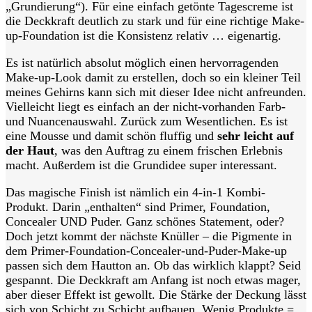
„Grundierung“). Für eine einfach getönte Tagescreme ist
die Deckkraft deutlich zu stark und für eine richtige Make-
up-Foundation ist die Konsistenz relativ … eigenartig.
Es ist natürlich absolut möglich einen hervorragenden
Make-up-Look damit zu erstellen, doch so ein kleiner Teil
meines Gehirns kann sich mit dieser Idee nicht anfreunden.
Vielleicht liegt es einfach an der nicht-vorhanden Farb-
und Nuancenauswahl. Zurück zum Wesentlichen. Es ist
eine Mousse und damit schön fluffig und
sehr leicht auf
der Haut
, was den Auftrag zu einem frischen Erlebnis
macht. Außerdem ist die Grundidee super interessant.
Das magische Finish ist nämlich ein 4-in-1 Kombi-
Produkt. Darin „enthalten“ sind Primer, Foundation,
Concealer UND Puder. Ganz schönes Statement, oder?
Doch jetzt kommt der nächste Knüller – die Pigmente in
dem Primer-Foundation-Concealer-und-Puder-Make-up
passen sich dem Hautton an. Ob das wirklich klappt? Seid
gespannt. Die Deckkraft am Anfang ist noch etwas mager,
aber dieser Effekt ist gewollt. Die Stärke der Deckung lässt
sich von Schicht zu Schicht aufbauen. Wenig Produkte =