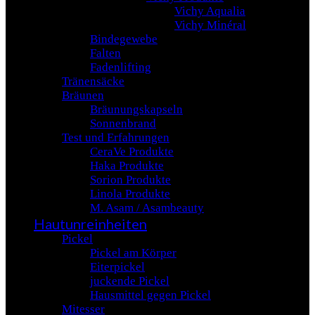
Vichy Aqualia
Vichy Minéral
Bindegewebe
Falten
Fadenlifting
Tränensäcke
Bräunen
Bräunungskapseln
Sonnenbrand
Test und Erfahrungen
CeraVe Produkte
Haka Produkte
Sorion Produkte
Linola Produkte
M. Asam / Asambeauty
Hautunreinheiten
Pickel
Pickel am Körper
Eiterpickel
juckende Pickel
Hausmittel gegen Pickel
Mitesser