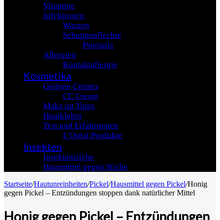
Vitamine
Infektionen
Warzen
Schuppenflechte
Psoriasis
Allergien
Kontaktallergie
Kosmetika
Getönte Cremes
CC Cream
Make up Tipps
Hautkleber
Test und Erfahrungen
L’Oréal Produkte
Insekten
Insektenstiche
Hausmittel gegen Stiche
Startseite
/
Hautunreinheiten
/
Pickel
/
Hausmittel gegen Pickel
/
Honig
gegen Pickel – Entzündungen stoppen dank natürlicher Mittel
Honig gegen Pickel – Entzündungen