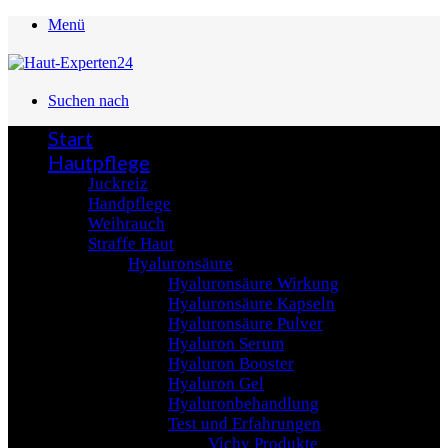
Menü
Suchen nach
Start
Hautpflege
Juckreiz
Handpflege
Weihrauch
Straffe Haut
Hyaluronsäure
Hyaluronsäure Wirkung
Hyaluronsäure Kapseln
Hyaluronsäure Pulver
Hyaluron Serum
Hyaluron Booster
Hyaluron Gel
Hyaluronbehandlung
Test und Erfahrungen
Vichy Produkte