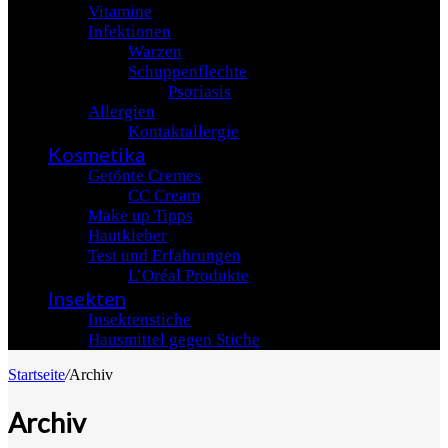
Vitamine
Infektionen
Warzen
Schuppenflechte
Psoriasis
Allergien
Kontaktallergie
Kosmetika
Getönte Cremes
CC Cream
Make up Tipps
Hautkleber
Test und Erfahrungen
L’Oréal Produkte
Insekten
Insektenstiche
Hausmittel gegen Stiche
Startseite
/
Archiv
Archiv