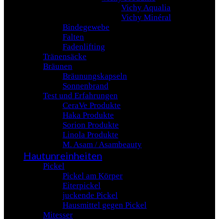
Vichy Aqualia
Vichy Minéral
Bindegewebe
Falten
Fadenlifting
Tränensäcke
Bräunen
Bräunungskapseln
Sonnenbrand
Test und Erfahrungen
CeraVe Produkte
Haka Produkte
Sorion Produkte
Linola Produkte
M. Asam / Asambeauty
Hautunreinheiten
Pickel
Pickel am Körper
Eiterpickel
juckende Pickel
Hausmittel gegen Pickel
Mitesser