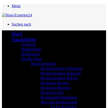
Menü
Suchen nach
Start
Hautpflege
Juckreiz
Handpflege
Weihrauch
Straffe Haut
Hyaluronsäure
Hyaluronsäure Wirkung
Hyaluronsäure Kapseln
Hyaluronsäure Pulver
Hyaluron Serum
Hyaluron Booster
Hyaluron Gel
Hyaluronbehandlung
Test und Erfahrungen
Vichy Produkte